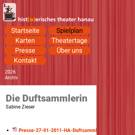
Navigation
Startseite
Spielplan
überspringen
Karten
Theatertage
Presse
Über uns
Kontakt
2026
Navigation
Archiv
überspringen
Die Duftsammlerin
Sabine Zieser
Presse-27-01-2011-HA-Duftsammlerin.pdf